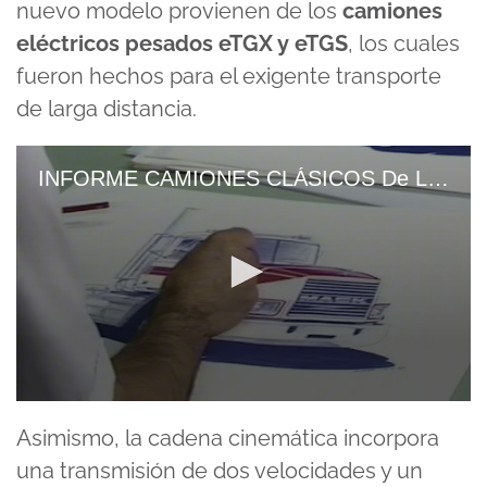
nuevo modelo provienen de los
camiones
eléctricos pesados eTGX y eTGS
, los cuales
fueron hechos para el exigente transporte
de larga distancia.
INFORME CAMIONES CLÁSICOS De Los 80 De ESTADOS UNIDOS
0
seconds
Asimismo, la cadena cinemática incorpora
of
7
una transmisión de dos velocidades y un
minutes,