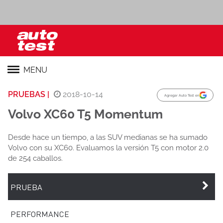
MENU
PRUEBAS |
2018-10-14
Agregar Auto Test en
Volvo XC60 T5 Momentum
Desde hace un tiempo, a las SUV medianas se ha sumado
Volvo con su XC60. Evaluamos la versión T5 con motor 2.0
de 254 caballos.
PRUEBA
PERFORMANCE