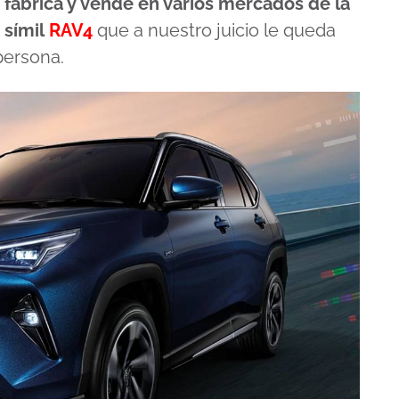
 fabrica y vende en varios mercados de la
 símil
RAV4
que a nuestro juicio le queda
persona.