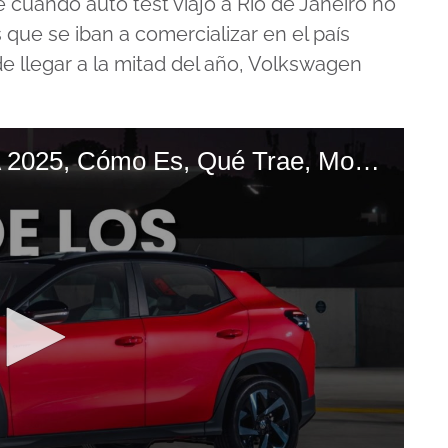
 cuando auto test viajó a Río de Janeiro no
s que se iban a comercializar en el país
de llegar a la mitad del año, Volkswagen
PRESENTACIÓN VW TERA 2025, Cómo Es, Qué Trae, Motor Y CUÁNDO LLEGA El SUV Más Chico De La Marca