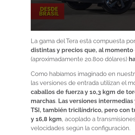
0
seconds
La gama del Tera está compuesta por
of
8
distintas y precios que, al momento
minutes,
17
(aproximadamente 20.800 dólares)
ha
seconds
Volume
90%
Como habíamos imaginado en nuestro 
las versiones de entrada utilizan el 
caballos de fuerza y 10,3 kgm de to
marchas
.
Las versiones intermedias
TSI, también tricilíndrico, pero con
y 16,8 kgm
, acoplado a transmisione
velocidades según la configuración.