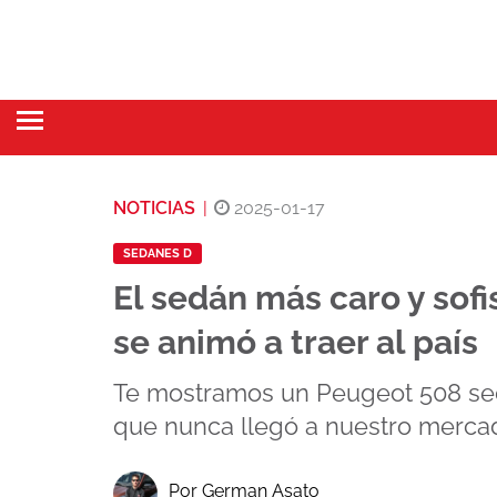
NOTICIAS
|
2025-01-17
SEDANES D
El sedán más caro y sof
se animó a traer al país
Te mostramos un Peugeot 508 se
que nunca llegó a nuestro merca
Por German Asato