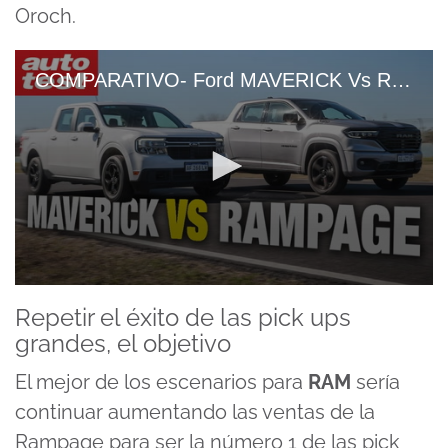
Oroch.
COMPARATIVO- Ford MAVERICK Vs Ram RAMPAGE
0
seconds
Repetir el éxito de las pick ups
of
grandes, el objetivo
15
minutes,
19
El mejor de los escenarios para
RAM
sería
seconds
continuar aumentando las ventas de la
Rampage para ser la número 1 de las pick