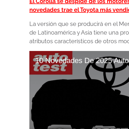
El Corolla se despide de los motore
novedades trae el Toyota más vend
La versión que se producirá en el Me
de Latinoamérica y Asia tiene una pr
atributos característicos de otros mo