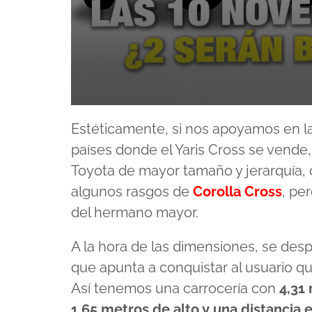
0
seconds
Estéticamente, si nos apoyamos en l
of
16
países donde el Yaris Cross se vende
minutes,
2
Toyota de mayor tamaño y jerarquía,
seconds
Volume
90%
algunos rasgos de
Corolla Cross
, pe
del hermano mayor.
A la hora de las dimensiones, se de
que apunta a conquistar al usuario qu
Así tenemos una carrocería con
4,31
1,65 metros de alto y una distancia e