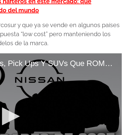
s nafteros en este mercado: qué
ido del mundo
rcosur y que ya se vende en algunos países
opuesta “low cost” pero manteniendo los
delos de la marca.
10 Novedades De 2025 Autos, Pick Ups Y SUVs Que ROMPERÁN El MERCADO