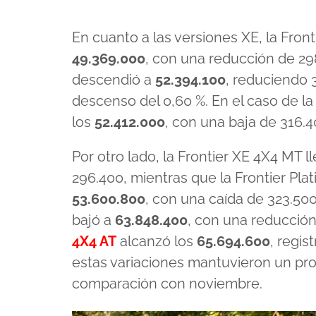
En cuanto a las versiones XE, la Fron
49.369.000
, con una reducción de 29
descendió a
52.394.100
, reduciendo 
descenso del 0,60 %. En el caso de la
los
52.412.000
, con una baja de 316.4
Por otro lado, la Frontier XE 4X4 MT l
296.400, mientras que la Frontier Pla
53.600.800
, con una caída de 323.50
bajó a
63.848.400
, con una reducción
4X4 AT
alcanzó los
65.694.600
, regi
estas variaciones mantuvieron un pr
comparación con noviembre.