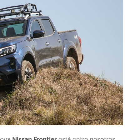
ueva
Nissan Frontier
está entre nosotros.