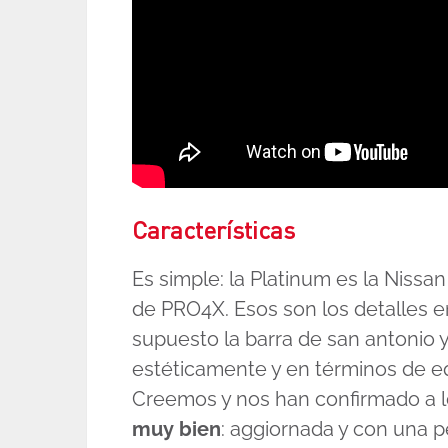
Características
Es simple: la Platinum es la Nissan
de PRO4X. Esos son los detalles en
supuesto la barra de san antonio y
estéticamente y en términos de e
Creemos y nos han confirmado a l
muy bien
: aggiornada y con una p