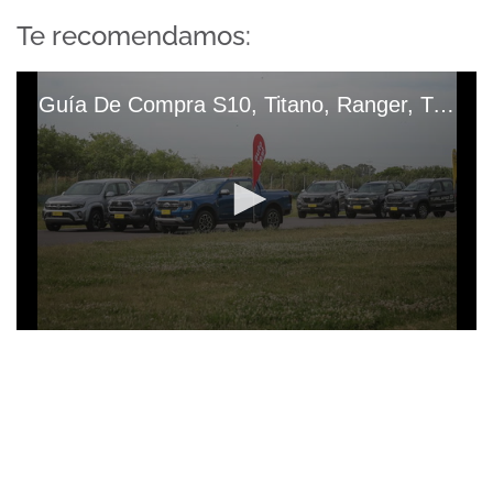
Te recomendamos:
Guía De Compra S10, Titano, Ranger, Tunland G7, Hilux Y Amarok FRENTE A FRENTE
0
seconds
of
26
minutes,
37
seconds