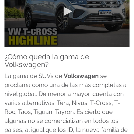
0
seconds
¿Cómo queda la gama de
of
Volkswagen?
10
minutes,
16
La gama de SUVs de
Volkswagen
se
seconds
proclama como una de las más completas a
nivel global. De menor a mayor, cuenta con
varias alternativas: Tera, Nivus, T-Cross,
T-
Roc
, Taos, Tiguan, Tayron. Es cierto que
algunas no se comercializan en todos los
países, al igual que los ID, la nueva familia de