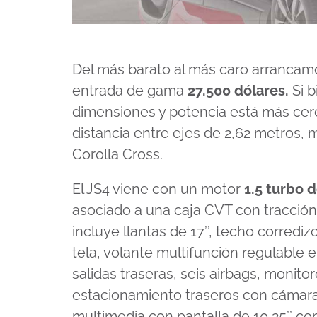
Del más barato al más caro arrancam
entrada de gama
27.500 dólares.
Si b
dimensiones y potencia está más cer
distancia entre ejes de 2,62 metros,
Corolla Cross.
El JS4 viene con un motor
1.5 turbo 
asociado a una caja CVT con tracción
incluye llantas de 17’’, techo corredi
tela, volante multifunción regulable 
salidas traseras, seis airbags, monit
estacionamiento traseros con cámara,
multimedia con pantalla de 10,25’’ c