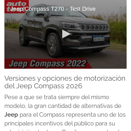
Jeep Compass T270 - Test Drive
0
seconds
Versiones y opciones de motorización
of
del Jeep Compass 2026
7
minutes,
9
Pese a que se trata siempre del mismo
seconds
modelo, la gran cantidad de alternativas de
Jeep
para el Compass representa uno de los
principales incentivos del público para su