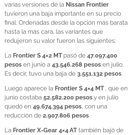
varias versiones de la
Nissan Frontier
tuvieron una baja importante en su precio
final. Ordenadas desde la opción más barata
hasta la más cara, las variantes que
redujeron su valor fueron las siguientes:
La
Frontier S 4×2 MT
pasó de
47.097.400
pesos
en junio a
43.546.268 pesos
en julio.
Es decir, tuvo una baja de
3.551.132 pesos
.
Luego aparece la
Frontier S 4×4 MT
, que en
junio costaba
52.582.200 pesos
y en julio
quedó en
49.674.394 pesos
, con una
reducción de
2.907.806 pesos
.
La
Frontier X-Gear 4×4 AT
también bajó de