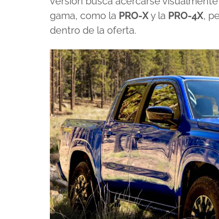
versión busca acercarse visualmente 
gama, como la
PRO-X
y la
PRO-4X
, p
dentro de la oferta.