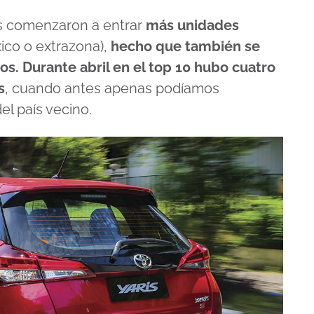
es comenzaron a entrar
más unidades
ico o extrazona),
hecho que también se
tos. Durante abril en el top 10 hubo cuatro
s
, cuando antes apenas podíamos
l país vecino.