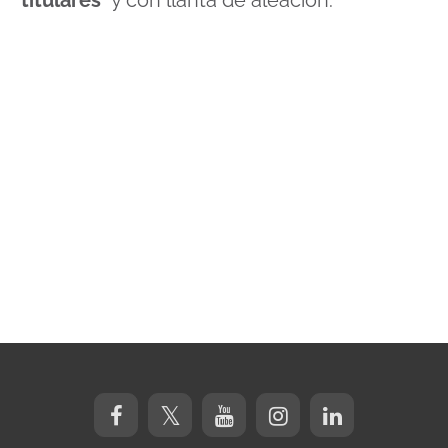
“
titulares
” y con llanta de aleación.