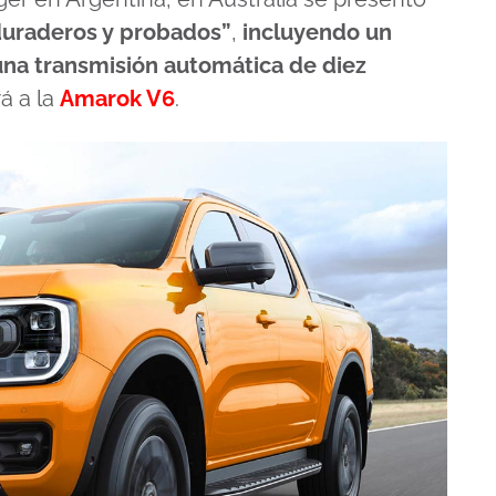
uraderos y probados”
,
incluyendo un
una transmisión automática de diez
á a la
Amarok V6
.