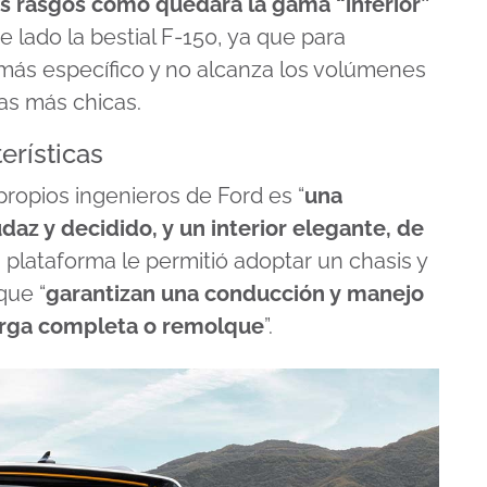
es rasgos cómo quedará la gama “inferior”
e lado la bestial F-150, ya que para
más específico y no alcanza los volúmenes
s más chicas.
erísticas
propios ingenieros de Ford es “
una
az y decidido, y un interior elegante, de
a plataforma le permitió adoptar un chasis y
que “
garantizan una conducción y manejo
carga completa o remolque
”.