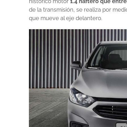
histórico motor
1.4 naftero que entr
de la transmisión, se realiza por med
que mueve al eje delantero.