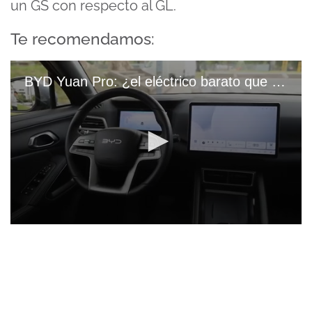
un GS con respecto al GL.
Te recomendamos:
BYD Yuan Pro: ¿el eléctrico barato que puede matar a los SUV nafteros?.mp4
0
seconds
of
8
minutes,
29
seconds