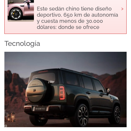
›
Este sedán chino tiene diseño
deportivo, 650 km de autonomía
y cuesta menos de 30.000
dólares: donde se ofrece
Tecnología