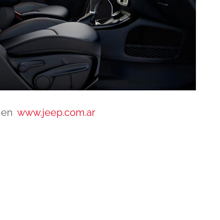
a en
www.jeep.com.ar