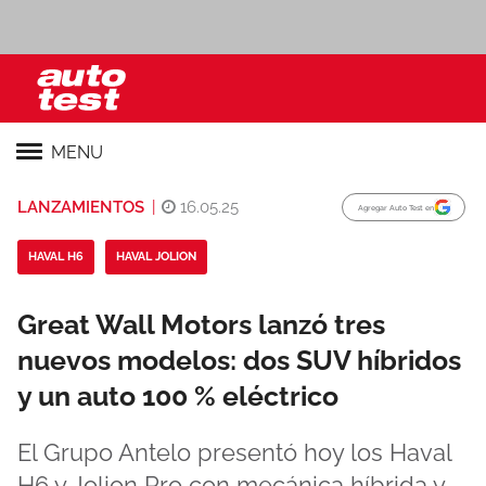
MENU
LANZAMIENTOS
|
16.05.25
Agregar Auto Test en
HAVAL H6
HAVAL JOLION
Great Wall Motors lanzó tres
nuevos modelos: dos SUV híbridos
y un auto 100 % eléctrico
El Grupo Antelo presentó hoy los Haval
H6 y Jolion Pro con mecánica híbrida y