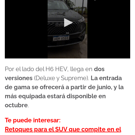
0
seconds
Por el lado del H6 HEV, llega en
dos
of
1
versiones
(Deluxe y Supreme).
La entrada
minute,
29
de gama se ofrecerá a partir de junio, y la
seconds
más equipada estará disponible en
octubre
.
Te puede interesar:
Retoques para el SUV que compite en el