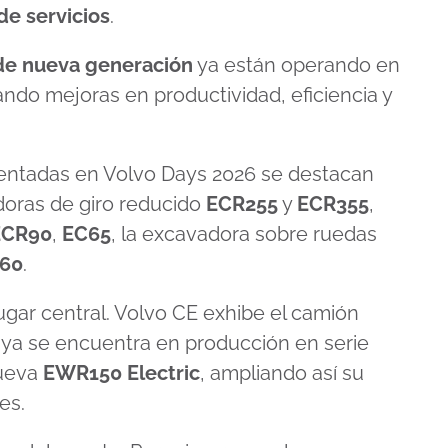
de servicios
.
de nueva generación
ya están operando en
ndo mejoras en productividad, eficiencia y
sentadas en Volvo Days 2026 se destacan
doras de giro reducido
ECR255
y
ECR355
,
ECR90
,
EC65
, la excavadora sobre ruedas
60
.
ugar central. Volvo CE exhibe el camión
 ya se encuentra en producción en serie
nueva
EWR150 Electric
, ampliando así su
es.