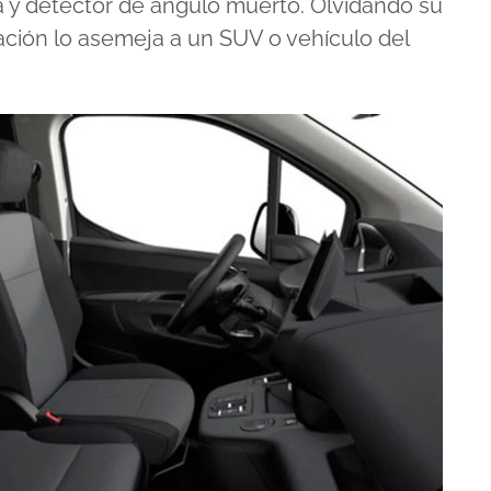
a y detector de ángulo muerto. Olvidando su
tación lo asemeja a un SUV o vehículo del