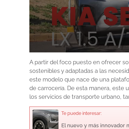
0
seconds
A partir del foco puesto en ofrecer s
of
13
sostenibles y adaptadas a las necesi
minutes,
31
este modelo que nace de una platafo
seconds
Volume
90%
de carrocería. De esta manera, este u
los servicios de transporte urbano, 
Te puede interesar:
El nuevo y más innovador m