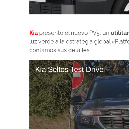
Kia
presentó el nuevo PV5, un
utilita
luz verde a la estrategia global «Pla
contamos sus detalles.
Kia Seltos Test Drive