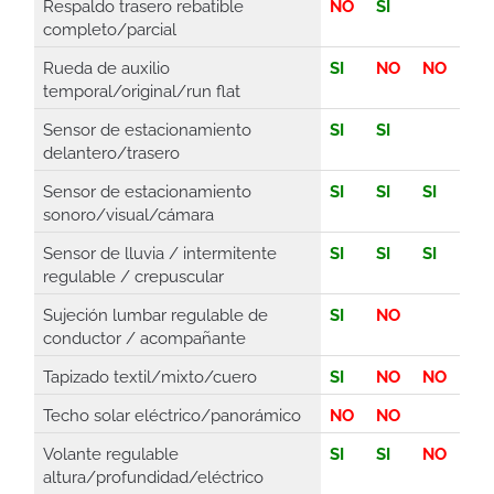
Respaldo trasero rebatible
NO
SI
completo/parcial
Rueda de auxilio
SI
NO
NO
temporal/original/run flat
Sensor de estacionamiento
SI
SI
delantero/trasero
Sensor de estacionamiento
SI
SI
SI
sonoro/visual/cámara
Sensor de lluvia / intermitente
SI
SI
SI
regulable / crepuscular
Sujeción lumbar regulable de
SI
NO
conductor / acompañante
Tapizado textil/mixto/cuero
SI
NO
NO
Techo solar eléctrico/panorámico
NO
NO
Volante regulable
SI
SI
NO
altura/profundidad/eléctrico