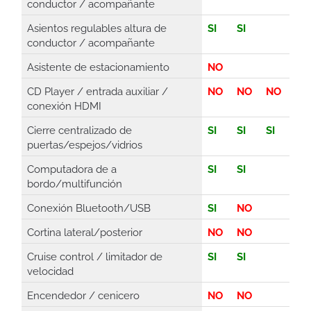
conductor / acompañante
Asientos regulables altura de
SI
SI
conductor / acompañante
Asistente de estacionamiento
NO
CD Player / entrada auxiliar /
NO
NO
NO
conexión HDMI
Cierre centralizado de
SI
SI
SI
puertas/espejos/vidrios
Computadora de a
SI
SI
bordo/multifunción
Conexión Bluetooth/USB
SI
NO
Cortina lateral/posterior
NO
NO
Cruise control / limitador de
SI
SI
velocidad
Encendedor / cenicero
NO
NO