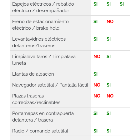
Espejos eléctricos / rebatido
SI
SI
SI
eléctrico / desempañador
Freno de estacionamiento
SI
NO
eléctrico / brake hold
Levantavidrios eléctricos
SI
SI
delanteros/traseros
Limpialava faros / Limpialava
NO
SI
luneta
Llantas de aleación
SI
Navegador satelital / Pantalla táctil
NO
SI
Plazas traseras
NO
NO
corredizas/reclinables
Portamapas en contrapuerta
SI
SI
delantera / trasera
Radio / comando satelital
SI
SI