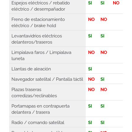
Espejos eléctricos / rebatido
SI
SI
NO
eléctrico / desempañador
Freno de estacionamiento
NO
NO
eléctrico / brake hold
Levantavidrios eléctricos
SI
SI
delanteros/traseros
Limpialava faros / Limpialava
NO
NO
luneta
Llantas de aleación
SI
Navegador satelital / Pantalla táctil
NO
SI
Plazas traseras
NO
NO
corredizas/reclinables
Portamapas en contrapuerta
SI
SI
delantera / trasera
Radio / comando satelital
SI
SI