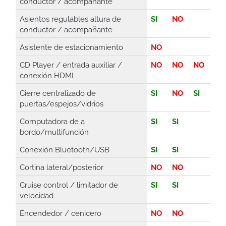
conductor / acompañante
Asientos regulables altura de
SI
NO
conductor / acompañante
Asistente de estacionamiento
NO
CD Player / entrada auxiliar /
NO
NO
NO
conexión HDMI
Cierre centralizado de
SI
NO
SI
puertas/espejos/vidrios
Computadora de a
SI
SI
bordo/multifunción
Conexión Bluetooth/USB
SI
SI
Cortina lateral/posterior
NO
NO
Cruise control / limitador de
SI
SI
velocidad
Encendedor / cenicero
NO
NO