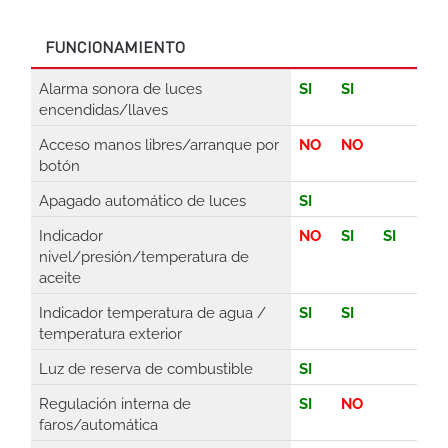
FUNCIONAMIENTO
Alarma sonora de luces
SI
SI
encendidas/llaves
Acceso manos libres/arranque por
NO
NO
botón
Apagado automático de luces
SI
Indicador
NO
SI
SI
nivel/presión/temperatura de
aceite
Indicador temperatura de agua /
SI
SI
temperatura exterior
Luz de reserva de combustible
SI
Regulación interna de
SI
NO
faros/automática