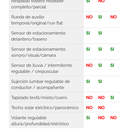
Respaldo trasero rebatible
SI
NO
completo/parcial
Rueda de auxilio
NO
SI
NO
temporal/original/run flat
Sensor de estacionamiento
SI
SI
delantero/trasero
Sensor de estacionamiento
SI
SI
SI
sonoro/visual/cámara
Sensor de lluvia / intermitente
NO
SI
SI
regulable / crepuscular
Sujeción lumbar regulable de
SI
SI
conductor / acompañante
Tapizado textil/mixto/cuero
NO
NO
SI
Techo solar eléctrico/panorámico
NO
NO
Volante regulable
SI
NO
NO
altura/profundidad/eléctrico