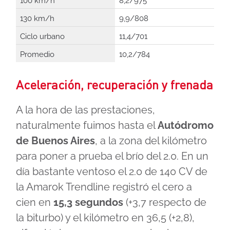
100 km/h
8,2/975
130 km/h
9,9/808
Ciclo urbano
11,4/701
Promedio
10,2/784
Aceleración, recuperación y frenada
A la hora de las prestaciones,
naturalmente fuimos hasta el
Autódromo
de Buenos Aires
, a la zona del kilómetro
para poner a prueba el brío del 2.0. En un
día bastante ventoso el 2.0 de 140 CV de
la Amarok Trendline registró el cero a
cien en
15,3 segundos
(+3,7 respecto de
la biturbo) y el kilómetro en 36,5 (+2,8),