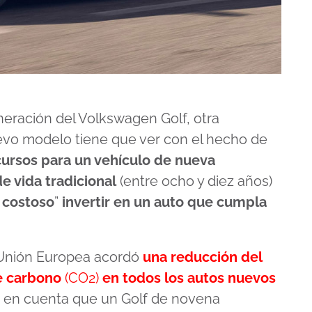
neración del Volkswagen Golf, otra
nuevo modelo tiene que ver con el hecho de
ecursos para un vehículo de nueva
e vida tradicional
(entre ocho y diez años)
costoso
”
invertir en un auto que cumpla
a Unión Europea acordó
una reducción del
e carbono
(CO2)
en todos los autos nuevos
os en cuenta que un Golf de novena