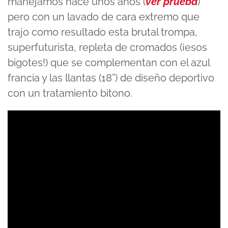
manejamos hace unos años (
ver prueba
)
pero con un lavado de cara extremo que
trajo como resultado esta brutal trompa,
superfuturista, repleta de cromados (¡esos
bigotes!) que se complementan con el azul
francia y las llantas (18”) de diseño deportivo
con un tratamiento bitono.