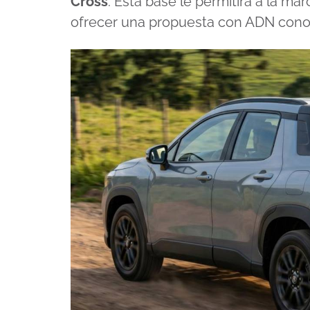
Cross
. Esta base le permitirá a la m
ofrecer una propuesta con ADN conoc