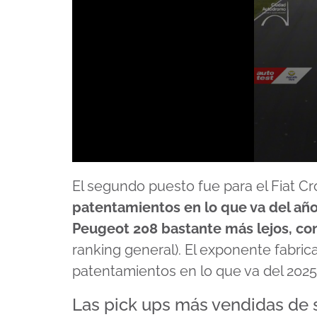
0
seconds
El segundo puesto fue para el Fiat C
of
1
patentamientos en lo que va del año,
minute,
13
Peugeot 208 bastante más lejos, co
seconds
Volume
90%
ranking general). El exponente fabric
patentamientos en lo que va del 2025
Las pick ups más vendidas de