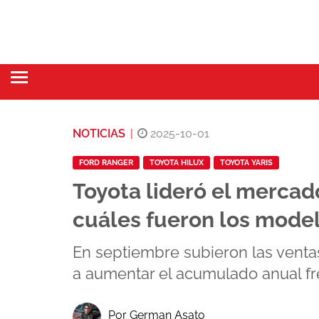
NOTICIAS
|
2025-10-01
FORD RANGER
TOYOTA HILUX
TOYOTA YARIS
Toyota lideró el mercad
cuáles fueron los mode
En septiembre subieron las ventas
a aumentar el acumulado anual fren
Por German Asato