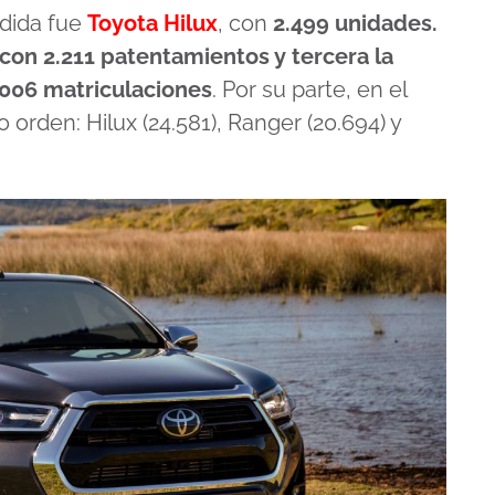
ndida fue
Toyota Hilux
, con
2.499 unidades.
 con 2.211 patentamientos y tercera la
006 matriculaciones
. Por su parte, en el
rden: Hilux (24.581), Ranger (20.694) y