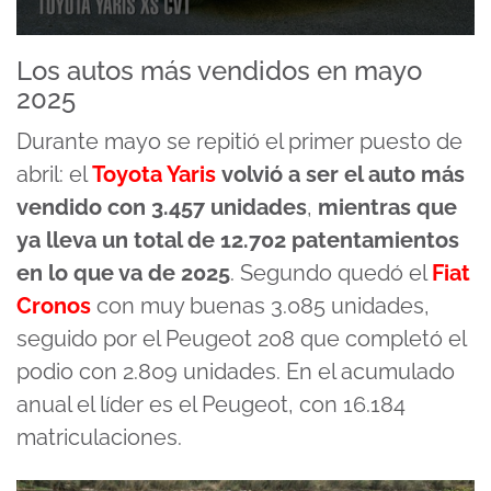
0
seconds
Los autos más vendidos en mayo
of
2025
1
minute,
55
Durante mayo se repitió el primer puesto de
seconds
abril: el
Toyota Yaris
volvió a ser el auto más
vendido con 3.457 unidades
,
mientras que
ya lleva un total de 12.702 patentamientos
en lo que va de 2025
. Segundo quedó el
Fiat
Cronos
con muy buenas 3.085 unidades,
seguido por el Peugeot 208 que completó el
podio con 2.809 unidades. En el acumulado
anual el líder es el Peugeot, con 16.184
matriculaciones.