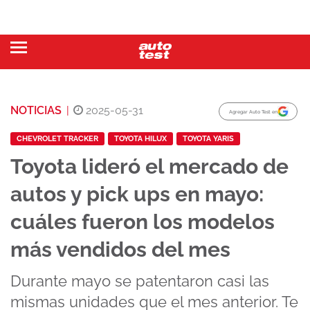
NOTICIAS
|
2025-05-31
Agregar Auto Test en
CHEVROLET TRACKER
TOYOTA HILUX
TOYOTA YARIS
Toyota lideró el mercado de
autos y pick ups en mayo:
cuáles fueron los modelos
más vendidos del mes
Durante mayo se patentaron casi las
mismas unidades que el mes anterior. Te