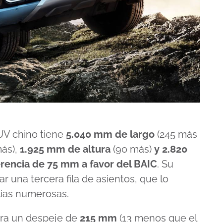
UV chino tiene
5.040 mm de largo
(245 más
ás),
1.925 mm de altura
(90 más)
y 2.820
erencia de 75 mm a favor del BAIC
. Su
r una tercera fila de asientos, que lo
lias numerosas.
ara un despeje de
215 mm
(13 menos que el