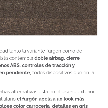
idad tanto la variante furgón como de
 lista contempla
doble airbag, cierre
enos ABS, controles de tracción y
 en pendiente
, todos dispositivos que en la
bas alternativas está en el diseño exterior
ilitario
el furgón apela a un look más
lpes color carrocería
,
detalles en gris