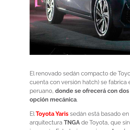
El renovado sedán compacto de Toyot
cuenta con versión hatch) se fabrica 
peruano,
donde se ofrecerá con dos
opción mecánica
.
El
Toyota Yaris
sedán está basado en u
arquitectura
TNGA
de Toyota, que sir