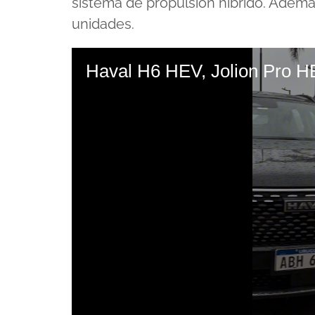
sistema de propulsión híbrido. Además
unidades.
Haval H6 HEV, Jolion Pro H