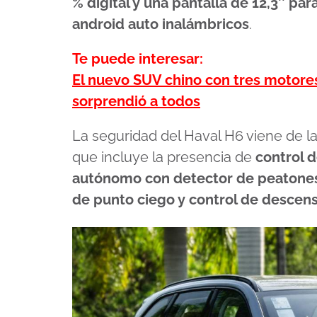
% digital y una pantalla de 12,3’’ pa
android auto inalámbricos
.
Te puede interesar:
El nuevo SUV chino con tres motores
sorprendió a todos
La seguridad del Haval H6 viene de
que incluye la presencia de
control 
autónomo con detector de peatones, 
de punto ciego y control de descen