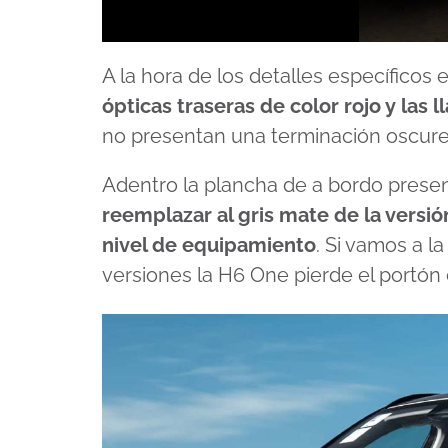
0
seconds
A la hora de los detalles específico
of
1
ópticas traseras de color rojo y las l
minute,
29
no presentan una terminación oscure
seconds
Volume
90%
Adentro la plancha de a bordo prese
reemplazar al gris mate de la versió
nivel de equipamiento
. Si vamos a l
versiones la H6 One pierde el portón 