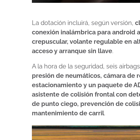
La dotación incluirá, según versión,
c
conexión inalámbrica para android au
crepuscular, volante regulable en al
acceso y arranque sin llave
.
A la hora de la seguridad, seis airbag
presión de neumáticos, cámara de r
estacionamiento
y un paquete de A
asistente de colisión frontal con det
de punto ciego, prevención de colisi
mantenimiento de carril
.