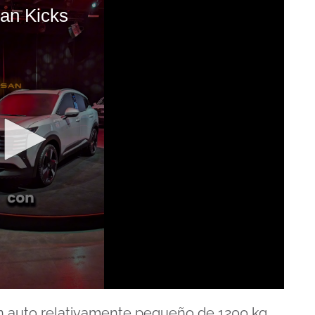
n Kicks ️
 un auto relativamente pequeño de 1200 kg.