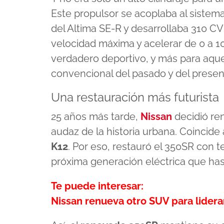
of
1
Este propulsor se acoplaba al sistem
minute,
16
del Altima SE-R y desarrollaba 310 CV
seconds
Volume
90%
velocidad máxima y acelerar de 0 a
verdadero deportivo, y más para aque
convencional del pasado y del presen
Una restauración más futurista
25 años más tarde,
Nissan
decidió re
audaz de la historia urbana. Coincid
K12
. Por eso, restauró el 350SR con t
próxima generación eléctrica que hast
Te puede interesar:
Nissan renueva otro SUV para lider