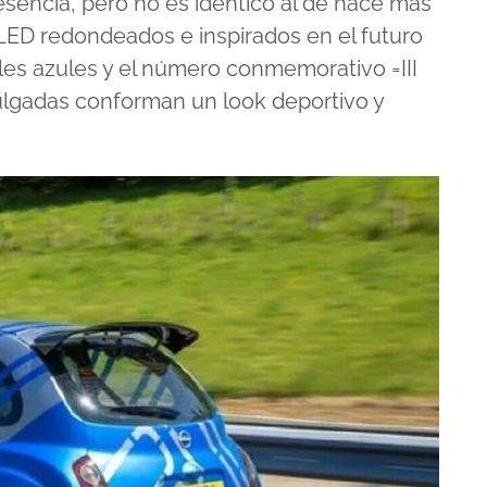
sencia, pero no es idéntico al de hace más
ED redondeados e inspirados en el futuro
lles azules y el número conmemorativo =III
pulgadas conforman un look deportivo y