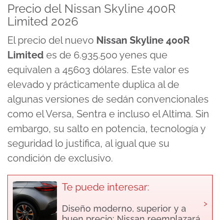
seconds
Precio del Nissan Skyline 400R
of
Limited 2026
16
minutes,
2
El precio del nuevo
Nissan Skyline 400R
seconds
Limited
es de 6.935.500 yenes que
equivalen a 45603 dólares. Este valor es
elevado y prácticamente duplica al de
algunas versiones de sedán convencionales
como el Versa, Sentra e incluso el
Altima
. Sin
embargo, su salto en potencia, tecnología y
seguridad lo justifica, al igual que su
condición de exclusivo.
Te puede interesar:
›
Diseño moderno, superior y a
buen precio: Nissan reemplazará