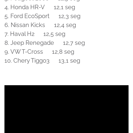
4. Honda HR-V 12,1 seg
5. Ford EcoSport 12,3 seg
6. Nissan Kicks 12,4 seg
7. Haval H2 12,5 seg
8. Jeep Renegade 12,7 seg
9. VW T-Cross 12,8 seg
10. Chery Tiggo3 13,1 seg