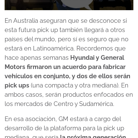
0
seconds
En Australia aseguran que se desconoce si
of
5
esta futura pick up también llegará a otros
minutes,
31
países del mundo, pero sí es seguro que no
seconds
estará en Latinoamérica. Recordemos que
hace apenas semanas
Hyundai y General
Motors firmaron un acuerdo para fabricar
vehículos en conjunto, y dos de ellos serán
pick ups
(una compacta y otra mediana). En
ambos casos, serán productos enfocados en
los mercados de Centro y Sudamérica.
En esa asociación, GM estará a cargo del
desarrollo de la plataforma para la pick up
mediana, que sería
la próxima generación