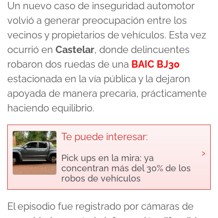
seconds
Un nuevo caso de inseguridad automotor
of
1
volvió a generar preocupación entre los
minute,
35
vecinos y propietarios de vehículos. Esta vez
seconds
ocurrió en
Castelar
, donde delincuentes
robaron dos ruedas de una
BAIC BJ30
estacionada en la vía pública y la dejaron
apoyada de manera precaria, prácticamente
haciendo equilibrio.
Te puede interesar:
›
Pick ups en la mira: ya
concentran más del 30% de los
robos de vehículos
El episodio fue registrado por cámaras de