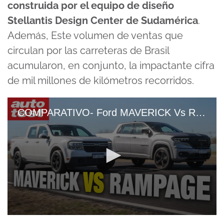
construida por el equipo de diseño
Stellantis Design Center de Sudamérica
.
Además, Este volumen de ventas que
circulan por las carreteras de Brasil
acumularon, en conjunto, la impactante cifra
de mil millones de kilómetros recorridos.
COMPARATIVO- Ford MAVERICK Vs Ram RAMPAGE
0