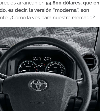
 precios arrancan en
54.800 dólares, que en
o, es decir, la versión “moderna”, son
nte. ¿Cómo la ves para nuestro mercado?