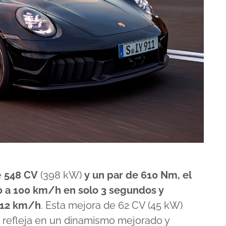
e
548 CV
(398 kW)
y un par de 610 Nm, el
0 a 100 km/h en solo 3 segundos y
312 km/h
. Esta mejora de 62 CV (45 kW)
 refleja en un dinamismo mejorado y