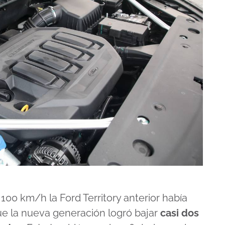
 100 km/h la Ford Territory anterior había
ue la nueva generación logró bajar
casi dos