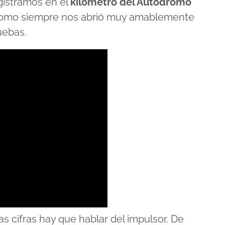
gistramos en el
kilómetro del Autódromo
como siempre nos abrió muy amablemente
uebas.
s cifras hay que hablar del impulsor. De