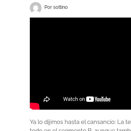
Por sottino
Ya lo dijimos hasta el cansancio: La 
todo en el segmento B, aunque tamb