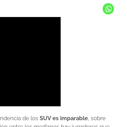
tendencia de los
SUV es imparable
, sobre
ién entre los medianos hay jugadores que