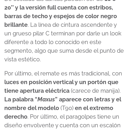
of
16
20’’ y la versión full cuenta con estribos,
minutes,
44
barras de techo y espejos de color negro
seconds
brillante
. La línea de cintura ascendente y
un grueso pilar C terminan por darle un look
diferente a todo lo conocido en este
segmento, algo que suma desde el punto de
vista estético.
Por último, el remate es más tradicional, con
luces en posición vertical y un portón que
tiene apertura eléctrica
(carece de manija).
La palabra “
Maxus
” aparece con letras y el
nombre del modelo
(T90)
en el extremo
derecho
. Por último, el paragolpes tiene un
diseño envolvente y cuenta con un escalón